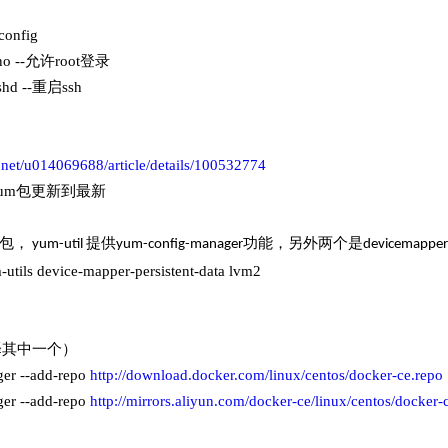
config
n no --允许root登录
 sshd --重启ssh
n.net/u014069688/article/details/100532774
-把yum包更新到最新
包，
提供
功能，另外两个是
yum-util
yum-config-manager
devicemapper
-utils device-mapper-persistent-data lvm2
择其中一个）
er --add-repo
http://download.docker.com/linux/centos/docker-c
er --add-repo
http://mirrors.aliyun.com/docker-ce/linux/centos/d