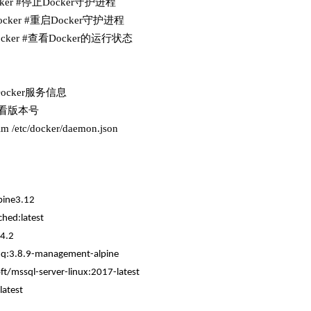
 docker #停止Docker守护进程
art docker #重启Docker守护进程
us docker #查看Docker的运行状态
看Docker服务信息
n 查看版本号
tc/docker/daemon.json
lpine3.12
hed:latest
:4.2
tmq:3.8.9-management-alpine
ft/mssql-server-linux:2017-latest
latest