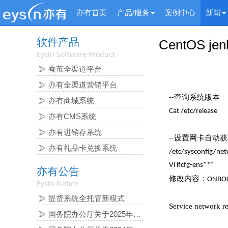
亦有首页
产品/服务
案例中心
新闻
软件产品
CentOS jen
Eysln Software Product
蚕茧全渠道平台
亦有全渠道营销平台
查询系统版本
--
亦有商城系统
Cat /etc/release
亦有CMS系统
亦有进销存系统
设置网卡自动获
--
亦有礼品卡兑换系统
/etc/sysconfig/net
Vi ifcfg-ens***
亦有公告
修改内容：
ONBOO
Eysln Notice
提货系统全托管新模式
Service network re
国务院办公厅关于2025年 部分节假日安排的通知