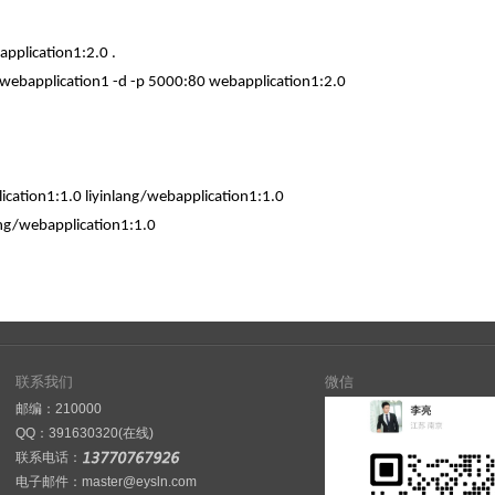
application1:2.0 .
webapplication1 -d -p 5000:80 webapplication1:2.0
ication1:1.0 liyinlang/webapplication1:1.0
ang/webapplication1:1.0
联系我们
微信
邮编：210000
QQ：
391630320(在线)
联系电话：
电子邮件：master@eysln.com