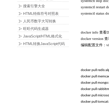
systemctl stop
搜索引擎大全
systemctl rest
HTML特殊符号对照表
systemctl stat
人民币数字大写转换
旺旺代码生成器
docker info 查
JavaScript/HTML格式化
docker versio
HTML转换JavaScript代码
编辑配置文件：vim /e
docker pull redis:a
docker pull memcac
docker pull mongo
docker pull rabbi
docker pull microso
docker pull tomcat: