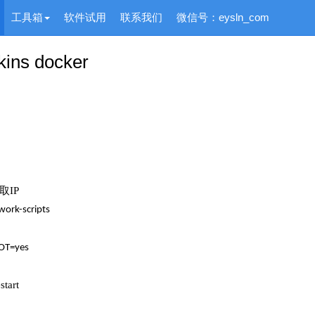
工具箱
软件试用
联系我们
微信号：eysln_com
kins docker
取
IP
work-scripts
T=yes
start