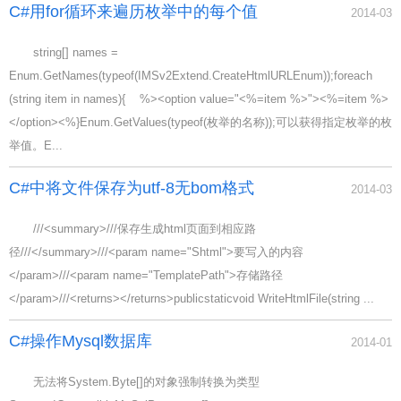
C#用for循环来遍历枚举中的每个值
2014-03
string[] names =
Enum.GetNames(typeof(IMSv2Extend.CreateHtmlURLEnum));foreach
(string item in names){ %><option value="<%=item %>"><%=item %>
</option><%}Enum.GetValues(typeof(枚举的名称));可以获得指定枚举的枚
举值。E...
C#中将文件保存为utf-8无bom格式
2014-03
///<summary>///保存生成html页面到相应路
径///</summary>///<param name="Shtml">要写入的内容
</param>///<param name="TemplatePath">存储路径
</param>///<returns></returns>publicstaticvoid WriteHtmlFile(string ...
C#操作Mysql数据库
2014-01
无法将System.Byte[]的对象强制转换为类型