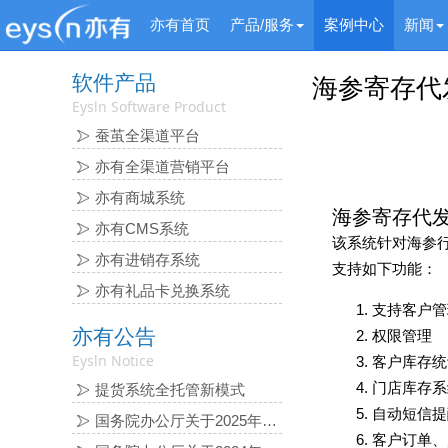
亦有首页
产品/服务
案例中心
新闻
软件产品
海参寄存代
Eysln Software Product
蚕茧全渠道平台
亦有全渠道营销平台
亦有商城系统
海参寄存代
亦有CMS系统
该系统针对海参
亦有进销存系统
支持如下功能：
亦有礼品卡兑换系统
支持客户管
亦有公告
权限管理
Eysln Notice
客户库存统
门店库存系
提货系统全托管新模式
自动短信提
国务院办公厅关于2025年 部分节假日安排的通知
客户订单、